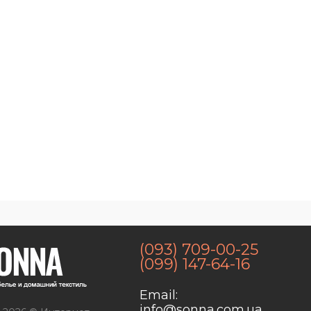
(093) 709-00-25
(099) 147-64-16
Email:
info@sonna.com.ua