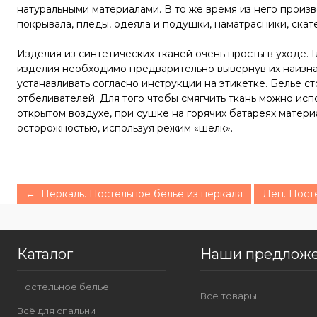
натуральными материалами. В то же время из него произв
покрывала, пледы, одеяла и подушки, наматрасники, скат
Изделия из синтетических тканей очень просты в уходе.
изделия необходимо предварительно вывернув их наизнанк
устанавливать согласно инструкции на этикетке. Белье с
отбеливателей. Для того чтобы смягчить ткань можно исп
открытом воздухе, при сушке на горячих батареях матер
осторожностью, используя режим «шелк».
← Перкаль. Постельное белье из перкаля
Лен. Пост
Каталог
Наши предлож
Постельное белье
Все товары
Всё для спальни