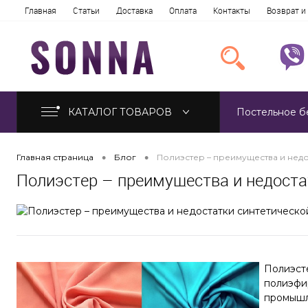
Главная
Статьи
Доставка
Оплата
Контакты
Возврат и
КАТАЛОГ ТОВАРОВ
Постельное б
•
•
Главная страница
Блог
Полиэстер – преимущества и недо
Полиэстер – преимущества и недоста
Полиэсте
полиэфир
промышл