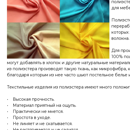
полиэст
для мебе
Полиэсте
перерабо
которых 
волокна.
Для прои
100% пол
могут добавлять в хлопок и другие натуральные материал
из полиэстера производят такую ткань, как микрофибра, 
благодаря которым из нее часто шьют постельное белье и
Текстильные изделия из полиэстера имеют много положит
• Высокая прочность.
• Материал приятный на ощупь.
• Практически не мнется.
• Простота в уходе.
• Не линяет и не скатывается.
• Не растягивается и не садится.