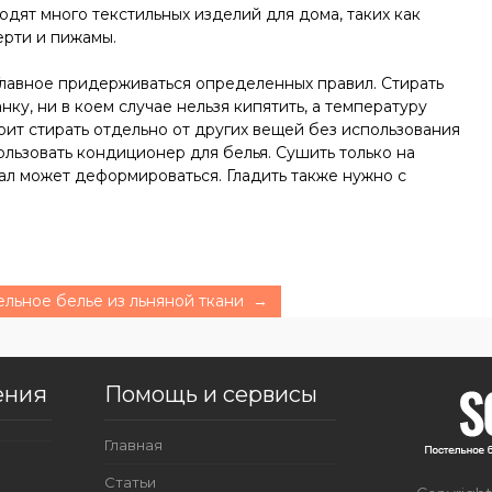
одят много текстильных изделий для дома, таких как
ерти и пижамы.
 Главное придерживаться определенных правил. Стирать
у, ни в коем случае нельзя кипятить, а температуру
тоит стирать отдельно от других вещей без использования
ользовать кондиционер для белья. Сушить только на
иал может деформироваться. Гладить также нужно с
ельное белье из льняной ткани →
ения
Помощь и сервисы
Главная
Статьи