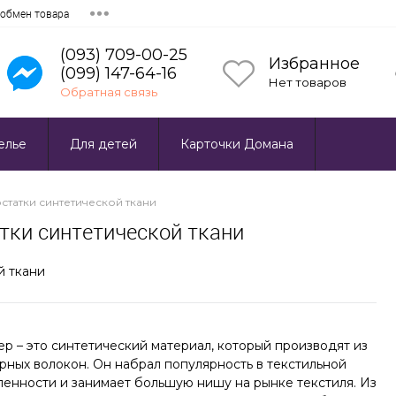
 обмен товара
(093) 709-00-25
Избранное
(099) 147-64-16
Нет товаров
Обратная связь
елье
Для детей
Карточки Домана
статки синтетической ткани
тки синтетической ткани
р – это синтетический материал, который производят из
ных волокон. Он набрал популярность в текстильной
енности и занимает большую нишу на рынке текстиля. Из